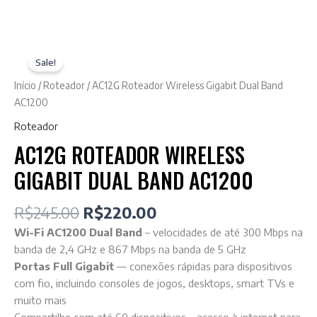
Sale!
Início
/
Roteador
/ AC12G Roteador Wireless Gigabit Dual Band
AC1200
Roteador
AC12G ROTEADOR WIRELESS
GIGABIT DUAL BAND AC1200
R$
245.00
R$
220.00
Wi-Fi AC1200 Dual Band
– velocidades de até 300 Mbps na
banda de 2,4 GHz e 867 Mbps na banda de 5 GHz
Portas Full Gigabit
— conexões rápidas para dispositivos
com fio, incluindo consoles de jogos, desktops, smart TVs e
muito mais