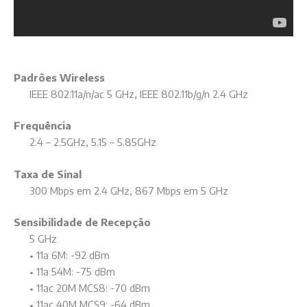
Padrões Wireless
IEEE 802.11a/n/ac 5 GHz, IEEE 802.11b/g/n 2.4 GHz
Frequência
2.4 – 2.5GHz, 5.15 – 5.85GHz
Taxa de Sinal
300 Mbps em 2.4 GHz, 867 Mbps em 5 GHz
Sensibilidade de Recepção
5 GHz
• 11a 6M: -92 dBm
• 11a 54M: -75 dBm
• 11ac 20M MCS8: -70 dBm
• 11ac 40M MCS9: -64 dBm