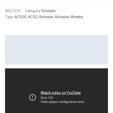
SKU:
3299
Categoria:
Roteador
Tags:
AC1200
,
AC12G
,
Roteador
,
Roteador Wireless
Descrição
Informação adicional
Avaliações (0)