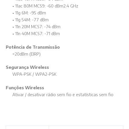
• 11ac 80M MCS9: -60 dBm2.4 GHz
• 11g 6M: -95 dBm
• 11g 54M: -77 dBm
• 11n 20M MCS7: -74 dBm
• 11n 40M MCS7: -71 dBm
Potência de Transmissão
<20dBm (EIRP)
Segurança Wireless
WPA-PSK / WPA2-PSK
Funções Wireless
Ativar / desativar rádio sem fio e estatísticas sem fio