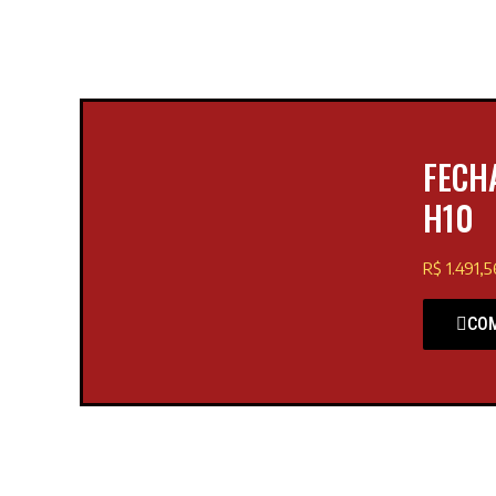
FECH
H10
R$ 1.491,5
CO