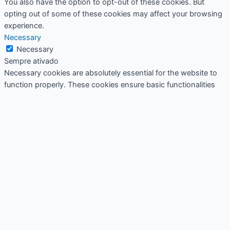
You also have the option to opt-out of these cookies. But
opting out of some of these cookies may affect your browsing
experience.
Necessary
Necessary
Sempre ativado
Necessary cookies are absolutely essential for the website to
function properly. These cookies ensure basic functionalities
and security features of the website, anonymously.
Cookie
Duração
Descrição
This cookie is set by GDPR
Cookie Consent plugin. The
cookielawinfo-
11
cookie is used to store the
checkbox-analytics
months
user consent for the cookies
in the category "Analytics".
The cookie is set by GDPR
cookielawinfo-
11
cookie consent to record the
checkbox-functional
months
user consent for the cookies
in the category "Functional".