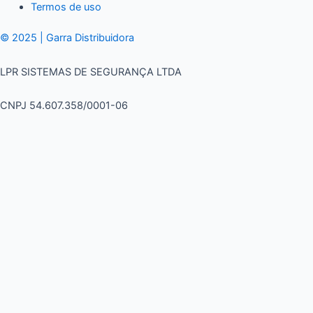
Termos de uso
© 2025 | Garra Distribuidora
LPR SISTEMAS DE SEGURANÇA LTDA
CNPJ 54.607.358/0001-06
Usamos cookies em nosso site para fornecer a experiência mais
relevante, lembrando suas preferências e visitas repetidas. Ao
clicar em “Aceitar”, concorda com a utilização de TODOS os
cookies.
LEIA MAIS
Aceitar e Fechar
Fechar
Privacy Overview
This website uses cookies to improve your experience while you