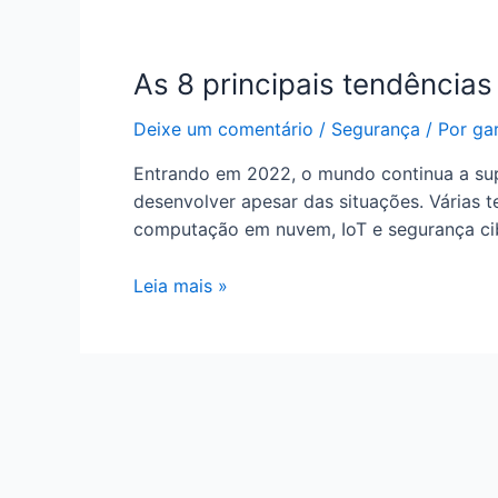
As 8 principais tendência
Deixe um comentário
/
Segurança
/ Por
gar
Entrando em 2022, o mundo continua a supo
desenvolver apesar das situações. Várias t
computação em nuvem, IoT e segurança ci
As
Leia mais »
8
principais
tendências
para
o
setor
de