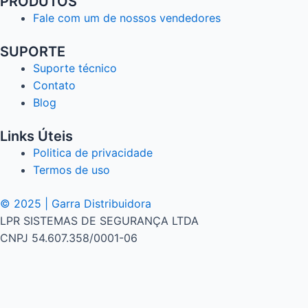
PRODUTOS
Fale com um de nossos vendedores
SUPORTE
Suporte técnico
Contato
Blog
Links Úteis
Politica de privacidade
Termos de uso
© 2025 | Garra Distribuidora
LPR SISTEMAS DE SEGURANÇA LTDA
CNPJ 54.607.358/0001-06
Usamos cookies em nosso site para fornecer a experiência m
TODOS os cookies.
LEIA MAIS
Aceitar e Fechar