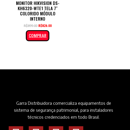
MONITOR HIKVISION DS-
KH6320-WTE1 TELA 7″
COLORIDO MÓDULO
INTERNO
R$
899.00
R$
826.00
COMPRAR
Garra Distribuidora comercializa equipamentos de
sistema de segurança patrimonial, para instaladores
técnicos credenciados em todo Brasil.